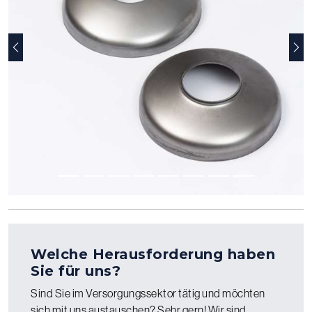
Vorherige
Näc
Welche Herausforderung haben
Sie für uns?
Sind Sie im Versorgungssektor tätig und möchten
sich mit uns austauschen? Sehr gern! Wir sind